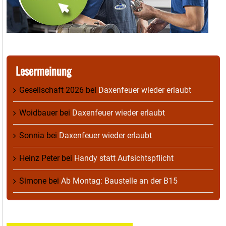
Lesermeinung
Gesellschaft 2026
bei
Daxenfeuer wieder erlaubt
Woidbauer
bei
Daxenfeuer wieder erlaubt
Sonnia
bei
Daxenfeuer wieder erlaubt
Heinz Peter
bei
Handy statt Aufsichtspflicht
Simone
bei
Ab Montag: Baustelle an der B15