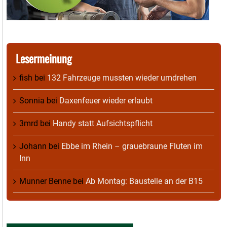
Lesermeinung
fish
bei
132 Fahrzeuge mussten wieder umdrehen
Sonnia
bei
Daxenfeuer wieder erlaubt
3mrd
bei
Handy statt Aufsichtspflicht
Johann
bei
Ebbe im Rhein – grauebraune Fluten im
Inn
Munner Benne
bei
Ab Montag: Baustelle an der B15