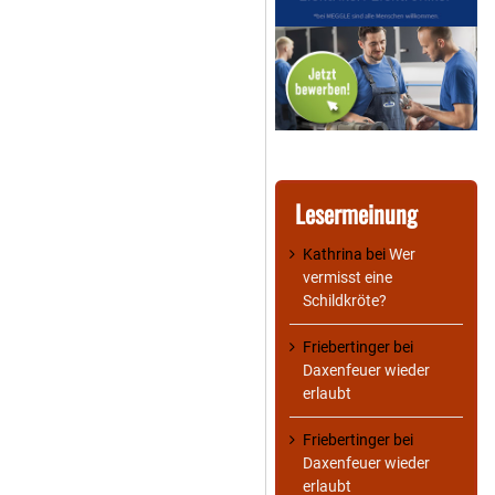
Lesermeinung
Kathrina
bei
Wer
vermisst eine
Schildkröte?
Friebertinger
bei
Daxenfeuer wieder
erlaubt
Friebertinger
bei
Daxenfeuer wieder
erlaubt