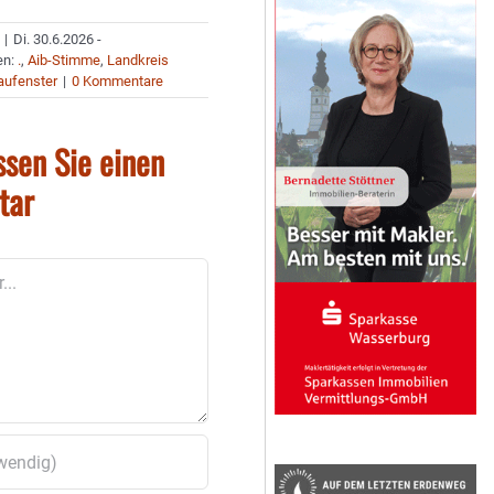
|
Di. 30.6.2026 -
en:
.
,
Aib-Stimme
,
Landkreis
aufenster
|
0 Kommentare
ssen Sie einen
tar