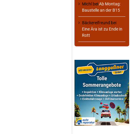
Michl
bei
Ab Montag:
Baustelle an der B15
Bäckereifreund
bei
Eine Ära ist zu Ende in
Rott