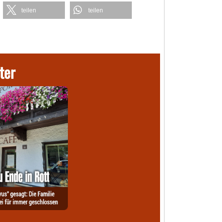
teilen
teilen
ter