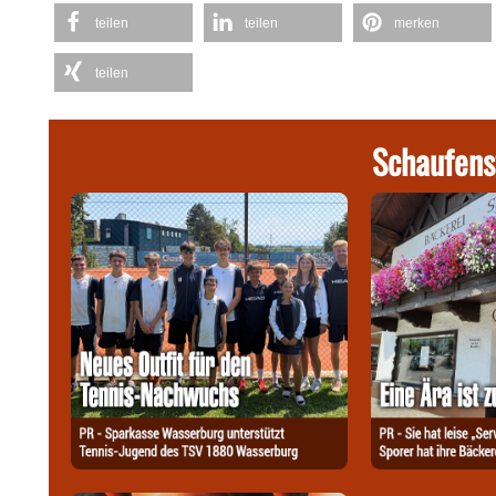
teilen
teilen
merken
teilen
Schaufens