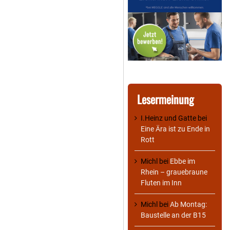
Lesermeinung
I.Heinz und Gatte
bei
Eine Ära ist zu Ende in
Rott
Michl
bei
Ebbe im
Rhein – grauebraune
Fluten im Inn
Michl
bei
Ab Montag:
Baustelle an der B15