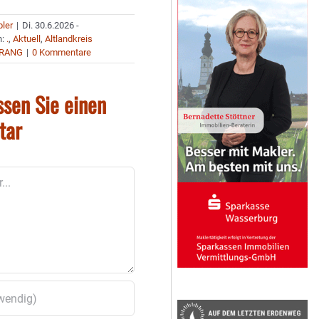
bler
|
Di. 30.6.2026 -
n:
.
,
Aktuell
,
Altlandkreis
RANG
|
0 Kommentare
ssen Sie einen
tar