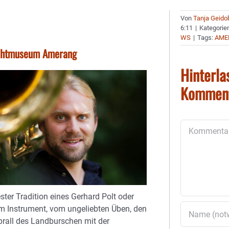
Von
Tanja Geido
6:11
|
Kategorie
WS
|
Tags:
AME
lichtmuseum Amerang
Hinterla
Kommen
Kommentar
ster Tradition eines Gerhard Polt oder
em Instrument, vom ungeliebten Üben, den
rall des Landburschen mit der