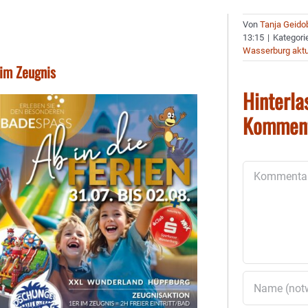
Von
Tanja Geido
13:15
|
Kategori
Wasserburg aktu
 im Zeugnis
Hinterla
Kommen
Kommentar