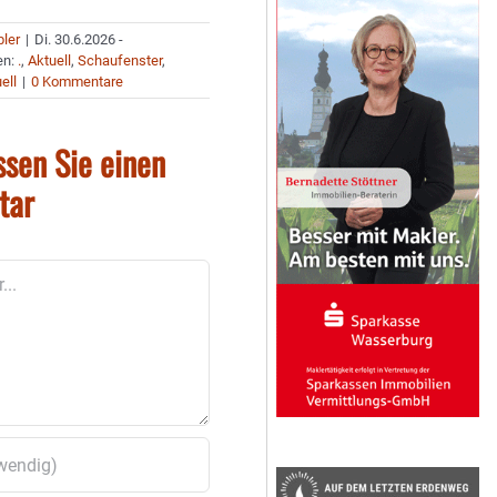
bler
|
Di. 30.6.2026 -
en:
.
,
Aktuell
,
Schaufenster
,
ell
|
0 Kommentare
ssen Sie einen
tar