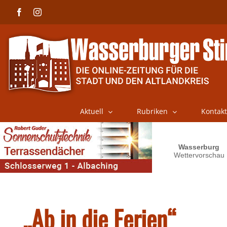
Skip
Facebook
Instagram
to
content
Aktuell
Rubriken
Kontakt
„Ab in die Ferien“