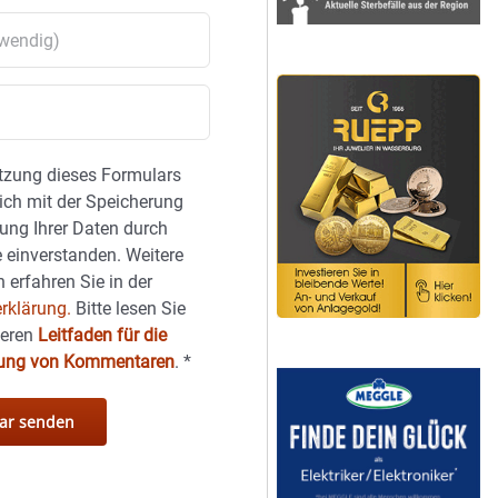
tzung dieses Formulars
sich mit der Speicherung
ung Ihrer Daten durch
 einverstanden. Weitere
 erfahren Sie in der
rklärung.
Bitte lesen Sie
seren
Leitfaden für die
hung von Kommentaren
.
*