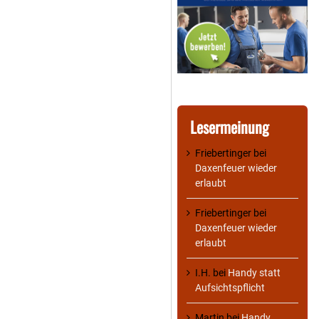
Lesermeinung
Friebertinger
bei
Daxenfeuer wieder
erlaubt
Friebertinger
bei
Daxenfeuer wieder
erlaubt
I.H.
bei
Handy statt
Aufsichtspflicht
Martin
bei
Handy