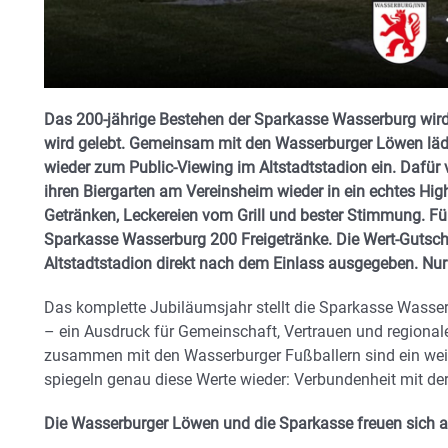
Das 200‑jährige Bestehen der Sparkasse Wasserburg wird 
wird gelebt. Gemeinsam mit den Wasserburger Löwen lä
wieder zum Public‑Viewing im Altstadtstadion ein. Dafü
ihren Biergarten am Vereinsheim wieder in ein echtes Hi
Getränken, Leckereien vom Grill und bester Stimmung. Fü
Sparkasse Wasserburg 200 Freigetränke. Die Wert-Gutsch
Altstadtstadion direkt nach dem Einlass ausgegeben. Nur s
Das komplette Jubiläumsjahr stellt die Sparkasse Wasse
– ein Ausdruck für Gemeinschaft, Vertrauen und regiona
zusammen mit den Wasserburger Fußballern sind ein wei
spiegeln genau diese Werte wieder: Verbundenheit mit d
Die Wasserburger Löwen und die Sparkasse freuen sich au