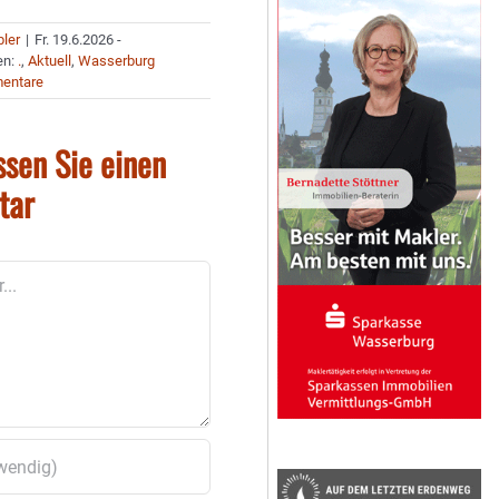
bler
|
Fr. 19.6.2026 -
en:
.
,
Aktuell
,
Wasserburg
entare
ssen Sie einen
tar