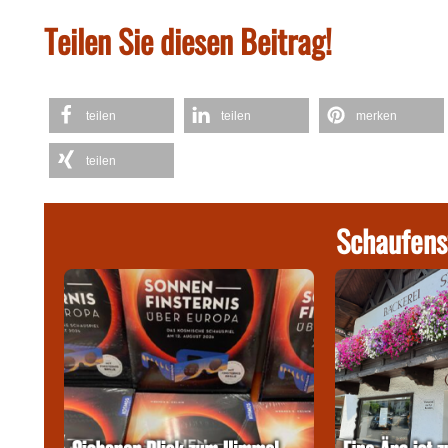
Teilen Sie diesen Beitrag!
teilen
teilen
merken
teilen
Schaufens