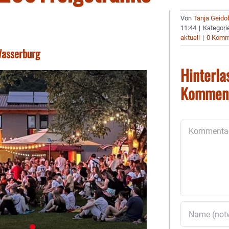
Von
Tanja Geido
11:44
|
Kategori
aktuell
|
0 Komm
Wasserburg
Hinterla
Kommen
Kommentar