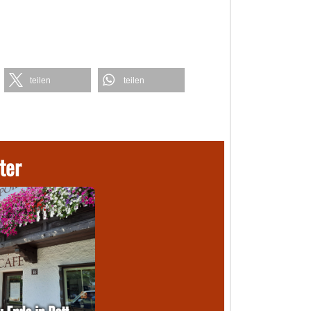
teilen
teilen
ter