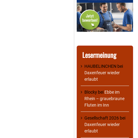
Lesermeinung
HAUBELINCHEN
bei
Daxenfeuer wieder
erlaubt
Blocky
bei
Ebbe im
Rhein – grauebraune
Fluten im Inn
Gesellschaft 2026
bei
Daxenfeuer wieder
erlaubt