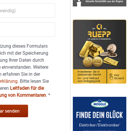
tzung dieses Formulars
sich mit der Speicherung
ung Ihrer Daten durch
 einverstanden. Weitere
 erfahren Sie in der
rklärung.
Bitte lesen Sie
seren
Leitfaden für die
hung von Kommentaren
.
*