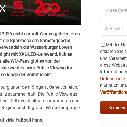
2026 nicht nur mit Worten gefeiert – es
dt die Sparkasse am Samstagabend
Mit der Nu
r verwandeln die Wasserburger Löwen
erklären Sie 
ghlight mit XXL-LED-Leinwand, kühlen
und Verarbeit
r alle WM-Fans gibt es von der
diese Website
eine werden beim Public Viewing im
Informationen
o lange der Vorrat reicht.
Datenschutze
hier auch un
rburg unter dem Slogan „Oane von eich.“
Veröffentlic
len Zusammenhalt. Die Public‑Viewings
terer Teil des Jubiläumsprogramms und
er Region anstatt großer Werbekampagne.
f viele Fußball-Fans.