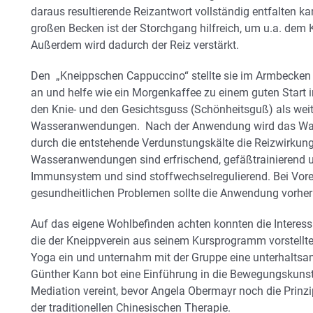
daraus resultierende Reizantwort vollständig entfalten 
großen Becken ist der Storchgang hilfreich, um u.a. dem 
Außerdem wird dadurch der Reiz verstärkt.
Den „Kneippschen Cappuccino“ stellte sie im Armbecken v
an und helfe wie ein Morgenkaffee zu einem guten Start in
den Knie- und den Gesichtsguss (Schönheitsguß) als weite
Wasseranwendungen. Nach der Anwendung wird das Wasse
durch die entstehende Verdunstungskälte die Reizwirkung
Wasseranwendungen sind erfrischend, gefäßtrainierend u
Immunsystem und sind stoffwechselregulierend. Bei Vor
gesundheitlichen Problemen sollte die Anwendung vorher
Auf das eigene Wohlbefinden achten konnten die Interess
die der Kneippverein aus seinem Kursprogramm vorstellte.
Yoga ein und unternahm mit der Gruppe eine unterhaltsam
Günther Kann bot eine Einführung in die Bewegungskuns
Mediation vereint, bevor Angela Obermayr noch die Prinzi
der traditionellen Chinesischen Therapie.