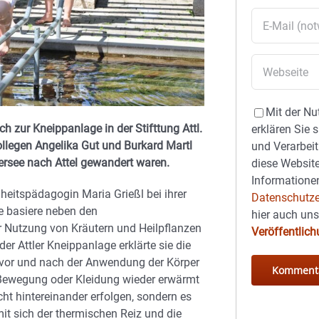
Mit der Nu
 zur Kneippanlage in der Stifttung Attl.
erklären Sie 
llegen Angelika Gut und Burkard Martl
und Verarbeit
ersee nach Attel gewandert waren.
diese Website
Informationen
heitspädagogin Maria Grießl bei ihrer
Datenschutze
e basiere neben den
hier auch un
Nutzung von Kräutern und Heilpflanzen
Veröffentlic
r Attler Kneippanlage erklärte sie die
s vor und nach der Anwendung der Körper
Bewegung oder Kleidung wieder erwärmt
ht hintereinander erfolgen, sondern es
it sich der thermischen Reiz und die