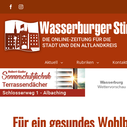
Skip
Facebook
Instagram
to
content
Aktuell
Rubriken
Kontakt
Für ein gesundes Wohl