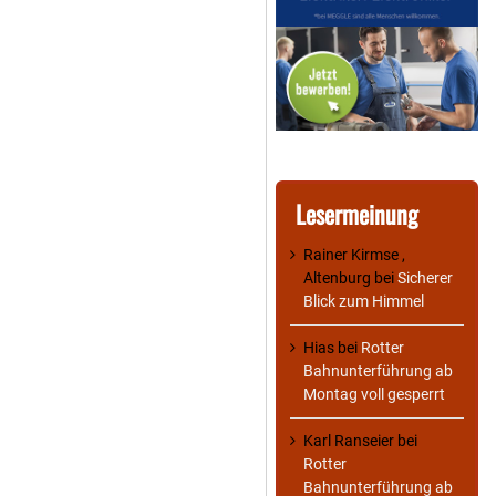
Lesermeinung
Rainer Kirmse ,
Altenburg
bei
Sicherer
Blick zum Himmel
Hias
bei
Rotter
Bahnunterführung ab
Montag voll gesperrt
Karl Ranseier
bei
Rotter
Bahnunterführung ab