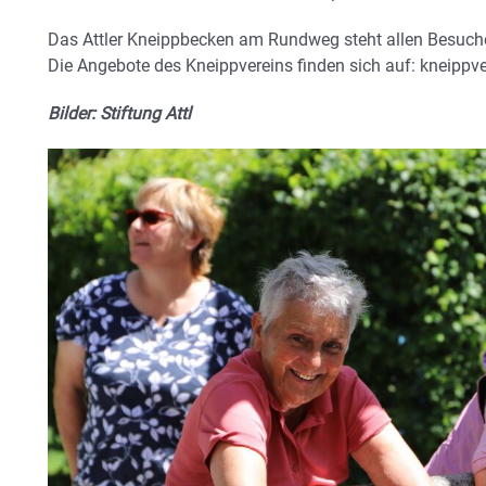
Das Attler Kneippbecken am Rundweg steht allen Besuche
Die Angebote des Kneippvereins finden sich auf: kneippv
Bilder: Stiftung Attl