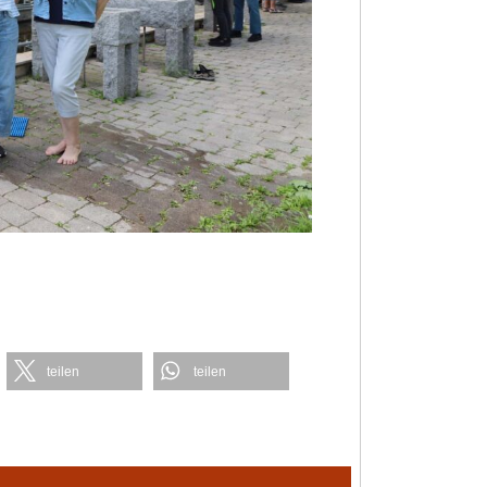
teilen
teilen