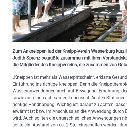
Zum Ankneippen lud der Kneipp-Verein Wasserburg kürzlich
Judith Sprenz begrüßte zusammen mit ihren Vorstandsko
die Mitglieder des Kneippvereins, die zusammen von Gab
„Kneippen ist mehr als Wasserpritscheln“, erklärte Gesund
Einführung ins richtige Kneippen. Denn die Kneipptherapi
Wasseranwendungen auch auf Bewegung, Ernährung, der 
sowie auf einen achtsamen Lebensstil. An den Stationen de
richtige Handhabung. Wichtig ist, darauf zu achten, das
erwärmt ist bzw. im Anschluss an die Anwendung durch 
wird. Auch sollten die unterschiedlichen Anwendungen nic
sollte ein Abstand von ca. 2 Std. eingehalten werden, dam