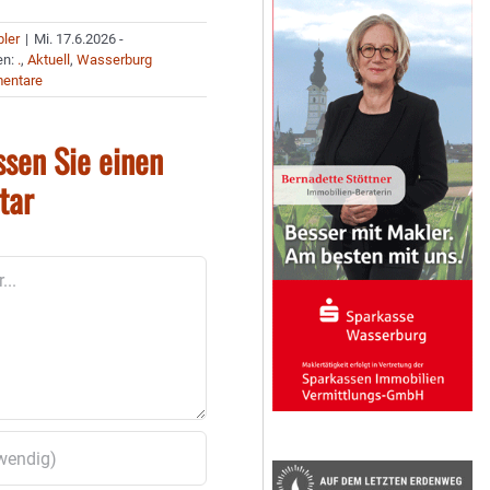
bler
|
Mi. 17.6.2026 -
en:
.
,
Aktuell
,
Wasserburg
entare
ssen Sie einen
tar