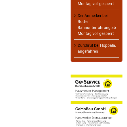
Montag voll gesperrt
Der Anmerker
bei
Rotter
Bahnunterführung ab
Montag voll gesperrt
Durchruf
bei
Hoppala,
angefahren