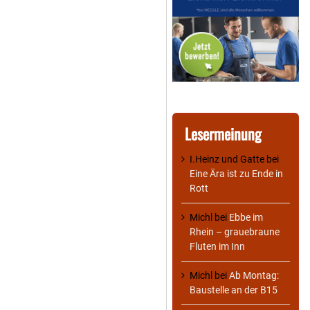
Lesermeinung
I.Heinz und Gatte
bei
Eine Ära ist zu Ende in
Rott
Michl
bei
Ebbe im
Rhein – grauebraune
Fluten im Inn
Michl
bei
Ab Montag:
Baustelle an der B15