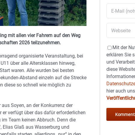
ng mit allen vier Fahrern auf den Weg
rschaften 2026 teilzunehmen.
Mit der Nu
erklären Sie 
rragend organisierte Veranstaltung, bei
und Verarbeit
11 über alle Altersklassen hinweg,
diese Website
Start waren. Alle wurden bei besten
Informationen
ekunden-Abstand einzeln auf die Strecke
Datenschutze
n diese so schnell wie möglich zu
hier auch un
Veröffentlic
r aus Soyen, an der Konkurrenz der
 er verfügt über das dafür erforderlichen
ng im Team keinen Abbruch. Denn die
f, Elias Glaß aus Wasserburg und
nfalls starten, allerdings „nur“ in den