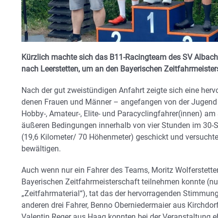
Kürzlich machte sich das B11-Racingteam des SV Albachi
nach Leerstetten, um an den Bayerischen Zeitfahrmeiste
Nach der gut zweistündigen Anfahrt zeigte sich eine hervo
denen Frauen und Männer – angefangen von der Jugend U
Hobby-, Amateur-, Elite- und Paracyclingfahrer(innen) am 
äußeren Bedingungen innerhalb von vier Stunden im 30-S
(19,6 Kilometer/ 70 Höhenmeter) geschickt und versuchte
bewältigen.
Auch wenn nur ein Fahrer des Teams, Moritz Wolferstette
Bayerischen Zeitfahrmeisterschaft teilnehmen konnte (nur
„Zeitfahrmaterial“), tat das der hervorragenden Stimmu
anderen drei Fahrer, Benno Oberniedermaier aus Kirchdor
Valentin Reger aus Haag konnten bei der Veranstaltung ebe