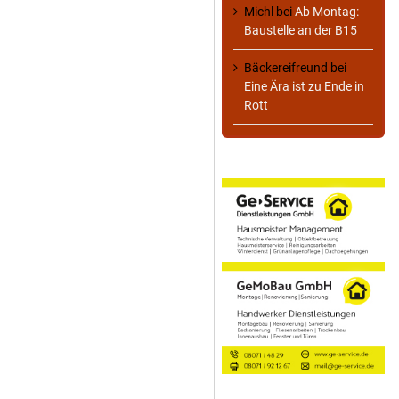
Michl
bei
Ab Montag:
Baustelle an der B15
Bäckereifreund
bei
Eine Ära ist zu Ende in
Rott