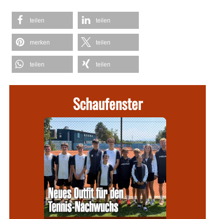
teilen
teilen
merken
teilen
teilen
teilen
Schaufenster