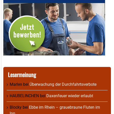
Lesermeinung
Marlen
bei
Überwachung der Durchfahrtsverbote
HAUBELINCHEN
bei
Daxenfeuer wieder erlaubt
Blocky
bei
Ebbe im Rhein – grauebraune Fluten im
Inn