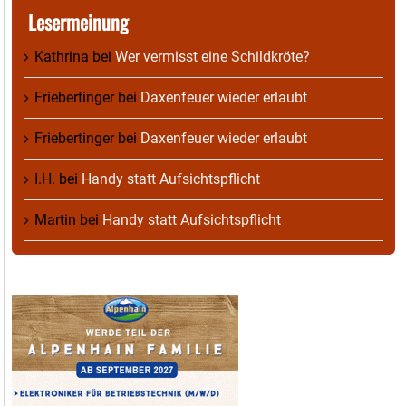
Lesermeinung
Kathrina
bei
Wer vermisst eine Schildkröte?
Friebertinger
bei
Daxenfeuer wieder erlaubt
Friebertinger
bei
Daxenfeuer wieder erlaubt
I.H.
bei
Handy statt Aufsichtspflicht
Martin
bei
Handy statt Aufsichtspflicht