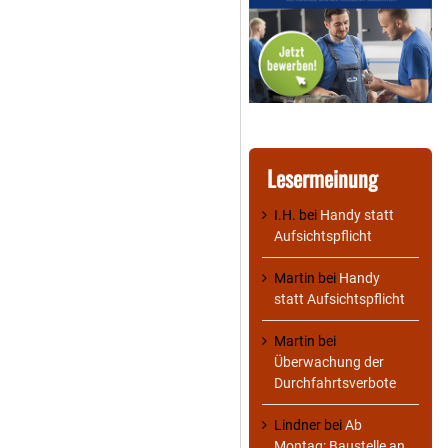
Lesermeinung
I.H.
bei
Handy statt
Aufsichtspflicht
Martin
bei
Handy
statt Aufsichtspflicht
Martin
bei
Überwachung der
Durchfahrtsverbote
Lindner
bei
Ab
Montag: Baustelle an