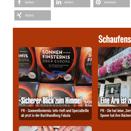
teilen
teilen
merken
teilen
Schaufens