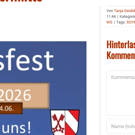
Von
Tanja Geido
11:44
|
Kategori
WS
|
Tags:
SOY
Hinterla
Kommen
Kommentar