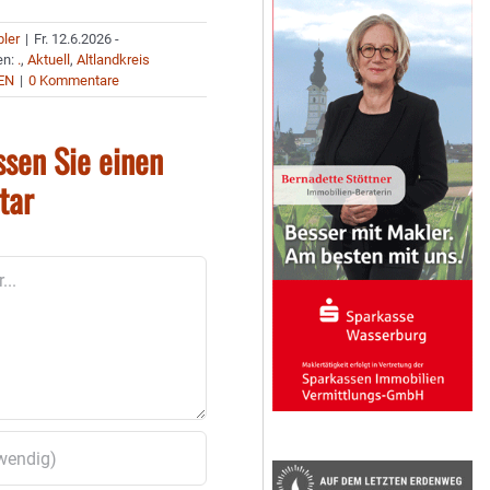
bler
|
Fr. 12.6.2026 -
en:
.
,
Aktuell
,
Altlandkreis
EN
|
0 Kommentare
ssen Sie einen
tar