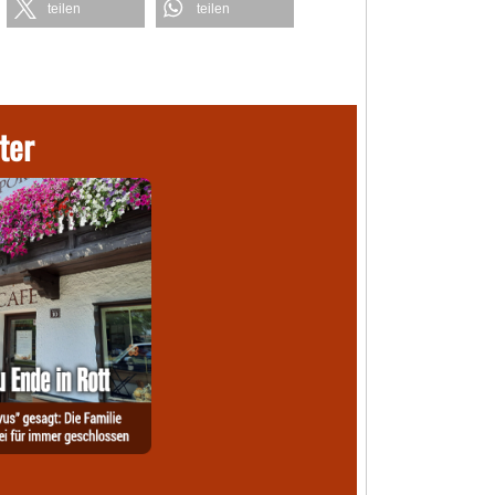
teilen
teilen
ter