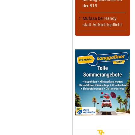
der B15
Mufasa
bei
Handy
statt Aufsichtspflicht