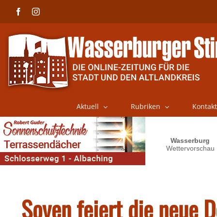
Skip
Facebook
Instagram
to
content
Aktuell
Rubriken
Kontakt
Soyen feiert die neue D