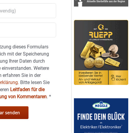
tzung dieses Formulars
sich mit der Speicherung
ung Ihrer Daten durch
 einverstanden. Weitere
 erfahren Sie in der
rklärung.
Bitte lesen Sie
seren
Leitfaden für die
hung von Kommentaren
.
*