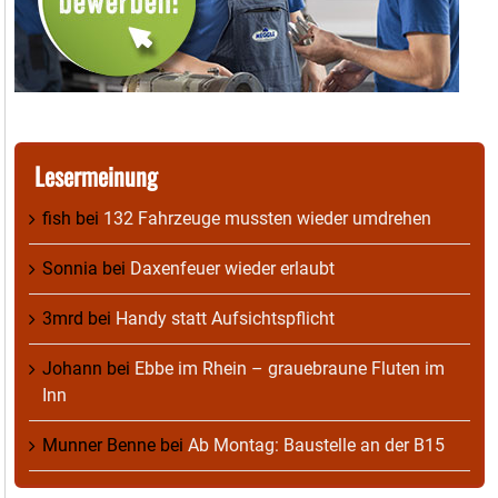
Lesermeinung
fish
bei
132 Fahrzeuge mussten wieder umdrehen
Sonnia
bei
Daxenfeuer wieder erlaubt
3mrd
bei
Handy statt Aufsichtspflicht
Johann
bei
Ebbe im Rhein – grauebraune Fluten im
Inn
Munner Benne
bei
Ab Montag: Baustelle an der B15