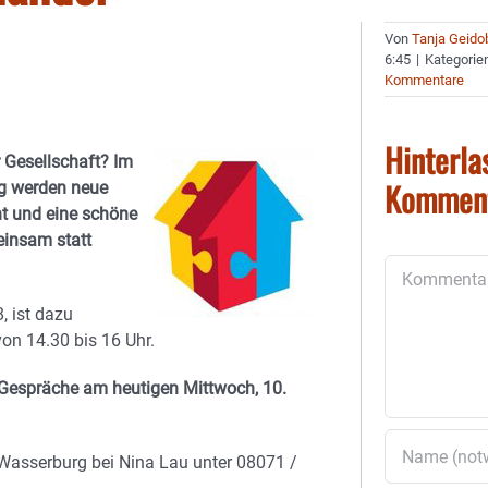
Von
Tanja Geido
6:45
|
Kategorie
Kommentare
Hinterla
 Gesellschaft? Im
Kommen
g werden neue
ht und eine schöne
einsam statt
Kommentar
, ist dazu
on 14.30 bis 16 Uhr.
e Gespräche am heutigen Mittwoch, 10.
Wasserburg bei Nina Lau unter 08071 /