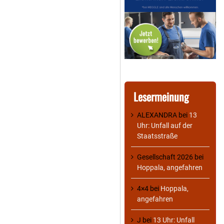
Lesermeinung
ALEXANDRA
bei
13
Uhr: Unfall auf der
Staatsstraße
Gesellschaft 2026
bei
Hoppala, angefahren
4×4
bei
Hoppala,
angefahren
J
bei
13 Uhr: Unfall