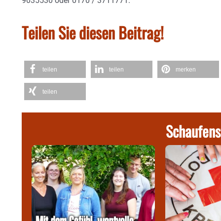
9035530 oder 0170 / 3711771.
Teilen Sie diesen Beitrag!
teilen
teilen
merken
teilen
Schaufens