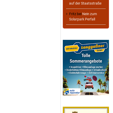
auf der Staatsstraße
Fritz
bei
Nein zum
Solarpark Perfall