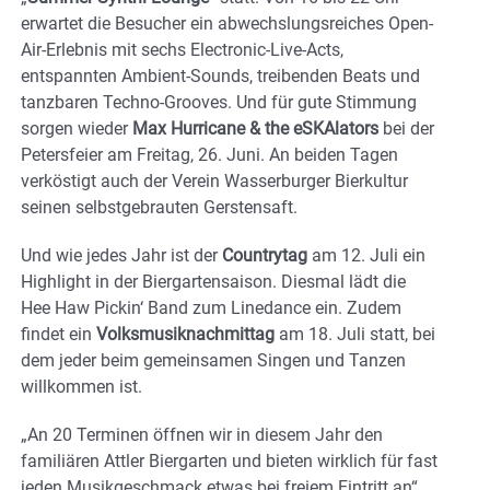
erwartet die Besucher ein abwechslungsreiches Open-
Air-Erlebnis mit sechs Electronic-Live-Acts,
entspannten Ambient-Sounds, treibenden Beats und
tanzbaren Techno-Grooves. Und für gute Stimmung
sorgen wieder
Max Hurricane & the eSKAlators
bei der
Petersfeier am Freitag, 26. Juni. An beiden Tagen
verköstigt auch der Verein Wasserburger Bierkultur
seinen selbstgebrauten Gerstensaft.
Und wie jedes Jahr ist der
Countrytag
am 12. Juli ein
Highlight in der Biergartensaison. Diesmal lädt die
Hee Haw Pickin‘ Band zum Linedance ein. Zudem
findet ein
Volksmusiknachmittag
am 18. Juli statt, bei
dem jeder beim gemeinsamen Singen und Tanzen
willkommen ist.
„An 20 Terminen öffnen wir in diesem Jahr den
familiären Attler Biergarten und bieten wirklich für fast
jeden Musikgeschmack etwas bei freiem Eintritt an“,