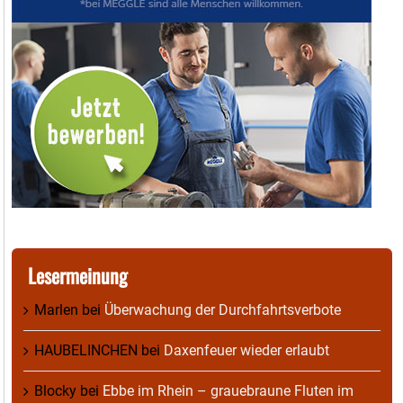
Lesermeinung
Marlen
bei
Überwachung der Durchfahrtsverbote
HAUBELINCHEN
bei
Daxenfeuer wieder erlaubt
Blocky
bei
Ebbe im Rhein – grauebraune Fluten im