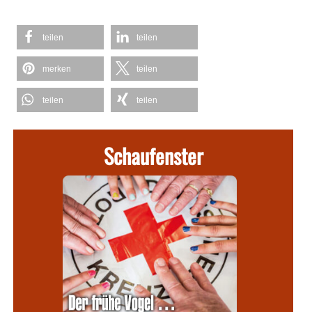
teilen
teilen
merken
teilen
teilen
teilen
Schaufenster