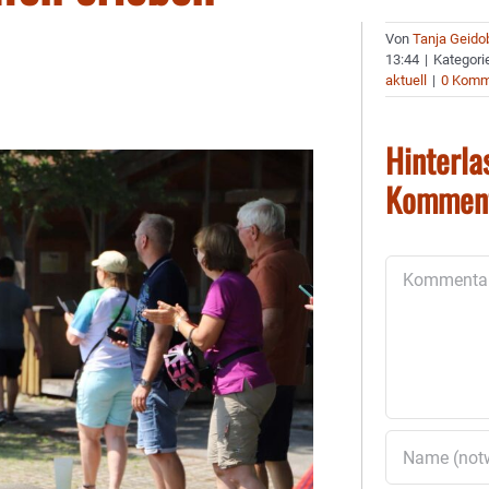
Von
Tanja Geido
13:44
|
Kategori
aktuell
|
0 Komm
Hinterla
Kommen
Kommentar