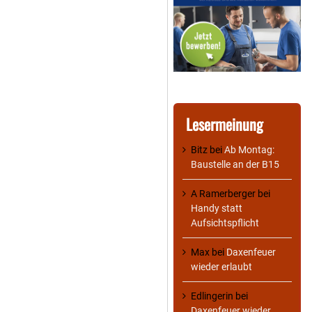
Lesermeinung
Bitz
bei
Ab Montag:
Baustelle an der B15
A Ramerberger
bei
Handy statt
Aufsichtspflicht
Max
bei
Daxenfeuer
wieder erlaubt
Edlingerin
bei
Daxenfeuer wieder