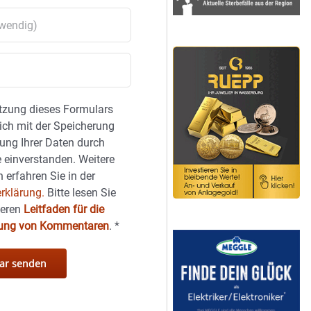
tzung dieses Formulars
sich mit der Speicherung
ung Ihrer Daten durch
 einverstanden. Weitere
 erfahren Sie in der
rklärung.
Bitte lesen Sie
seren
Leitfaden für die
hung von Kommentaren
.
*