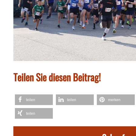
Teilen Sie diesen Beitrag!
teilen
teilen
merken
teilen