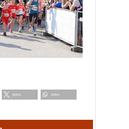
teilen
teilen