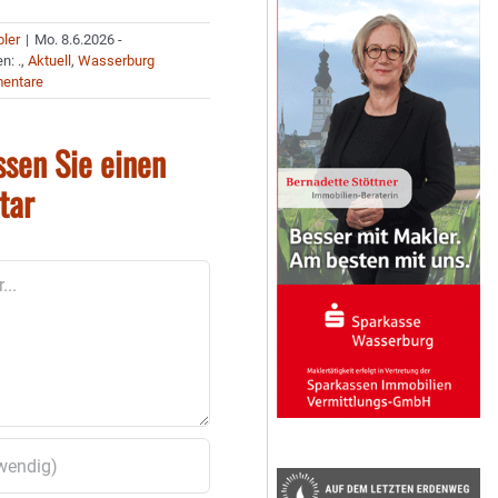
bler
|
Mo. 8.6.2026 -
en:
.
,
Aktuell
,
Wasserburg
entare
ssen Sie einen
tar