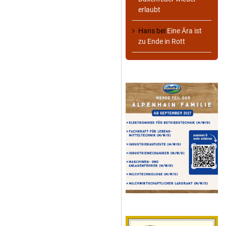
erlaubt
Hans
bei
Eine Ära ist
zu Ende in Rott