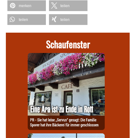
merken
teilen
teilen
teilen
Schaufenster