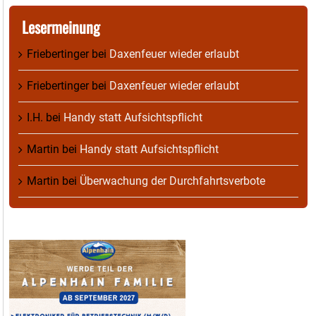
Lesermeinung
Friebertinger
bei
Daxenfeuer wieder erlaubt
Friebertinger
bei
Daxenfeuer wieder erlaubt
I.H.
bei
Handy statt Aufsichtspflicht
Martin
bei
Handy statt Aufsichtspflicht
Martin
bei
Überwachung der Durchfahrtsverbote