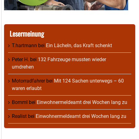
Lesermeinung
T.hartmann
bei
Ein Lächeln, das Kraft schenkt
Peter H.
bei
132 Fahrzeuge mussten wieder
umdrehen
Motorradfahrer
bei
Mit 124 Sachen unterwegs – 60
waren erlaubt
Bomml
bei
Einwohnermeldeamt drei Wochen lang zu
Realist
bei
Einwohnermeldeamt drei Wochen lang zu