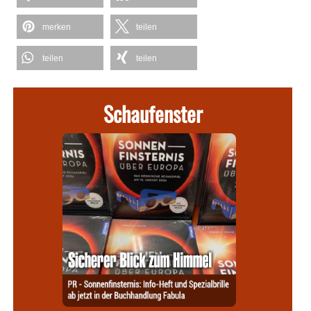
merken
teilen
teilen
teilen
Schaufenster