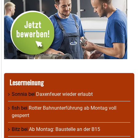
Lesermeinung
Sonnia
bei
Daxenfeuer wieder erlaubt
fish
bei
Rotter Bahnunterführung ab Montag voll
gesperrt
Bitz
bei
Ab Montag: Baustelle an der B15