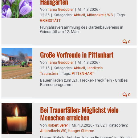
Hausgarten
Von
Tanja Geidobler
|
Mi. 4.3.2026 -
12:35
|
Kategorien:
Aktuell
,
Altlandkreis WS
|
Tags:
GRIESSTÄTT
Frühjahrsversammlung des Gartenbauvereins in
Griesstätt am 12. März
0
Große Vorfreude in Pittenhart
Von
Tanja Geidobler
|
Mi. 4.3.2026 -
12:15
|
Kategorien:
Aktuell
,
Landkreis
Traunstein
|
Tags:
PITTENHART
Bauern laden zum „21. Trecker-Treck" ein - Großes
Rahmenprogramm
0
Bei Trauerfällen: Möglichst viele
Menschen erreichen
Von
Robert Berer
|
Mi. 4.3.2026 - 12:02
|
Kategorien:
Altlandkreis WS
,
Haager-Stimme
Unsere Rubrik „Auf dem letzten Erdenweg" ist für alle