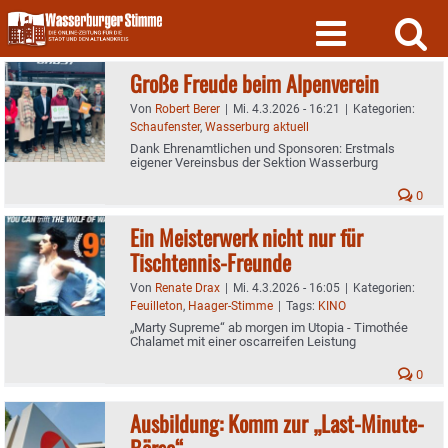
Skip
to
content
Große Freude beim Alpenverein
Von
Robert Berer
|
Mi. 4.3.2026 - 16:21
|
Kategorien:
Schaufenster
,
Wasserburg aktuell
Dank Ehrenamtlichen und Sponsoren: Erstmals
eigener Vereinsbus der Sektion Wasserburg
0
Ein Meisterwerk nicht nur für
Tischtennis-Freunde
Von
Renate Drax
|
Mi. 4.3.2026 - 16:05
|
Kategorien:
Feuilleton
,
Haager-Stimme
|
Tags:
KINO
„Marty Supreme“ ab morgen im Utopia - Timothée
Chalamet mit einer oscarreifen Leistung
0
Ausbildung: Komm zur „Last-Minute-
Börse“