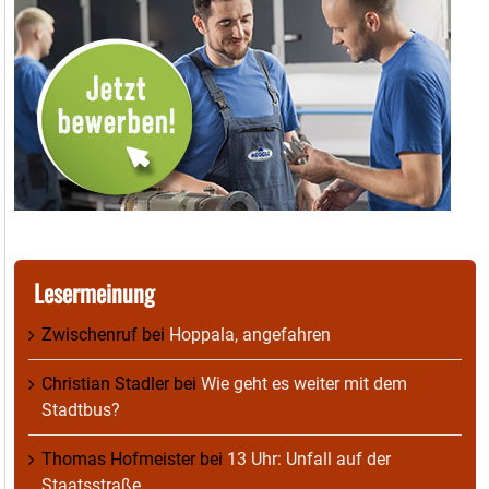
Lesermeinung
Zwischenruf
bei
Hoppala, angefahren
Christian Stadler
bei
Wie geht es weiter mit dem
Stadtbus?
Thomas Hofmeister
bei
13 Uhr: Unfall auf der
Staatsstraße