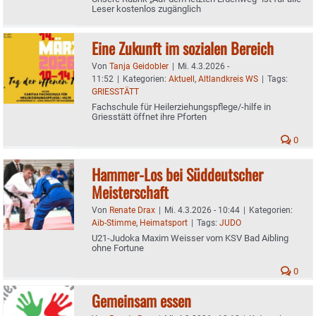
Leser kostenlos zugänglich
Eine Zukunft im sozialen Bereich
Von
Tanja Geidobler
|
Mi. 4.3.2026 -
11:52
|
Kategorien:
Aktuell
,
Altlandkreis WS
|
Tags:
GRIESSTÄTT
Fachschule für Heilerziehungspflege/-hilfe in
Griesstätt öffnet ihre Pforten
0
Hammer-Los bei Süddeutscher
Meisterschaft
Von
Renate Drax
|
Mi. 4.3.2026 - 10:44
|
Kategorien:
Aib-Stimme
,
Heimatsport
|
Tags:
JUDO
U21-Judoka Maxim Weisser vom KSV Bad Aibling
ohne Fortune
0
Gemeinsam essen