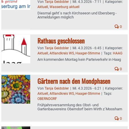
Von
Tanja Geidobler
|
Mi. 4.3.2026 - 7:11
|
Kategorien:
Aktuell
,
Wasserburg aktuell
Diesmal geht´s nach Kirchseeon und Ebersberg -
Anmeldungen möglich
0
Rathaus geschlossen
Von
Tanja Geidobler
|
Mi. 4.3.2026 - 6:45
|
Kategorien:
Aktuell
,
Altlandkreis WS
,
Haager-Stimme
|
Tags:
HAAG
Am kommenden Montag kein Parteiverkehr in Haag
0
Gärtnern nach den Mondphasen
Von
Tanja Geidobler
|
Mi. 4.3.2026 - 6:21
|
Kategorien:
Aktuell
,
Altlandkreis WS
,
Haager-Stimme
|
Tags:
OBERNDORF
Frühjahrsversammlung des Obst- und
Gartenbauvereins Oberndorf beim Wirth z´Moosham
0