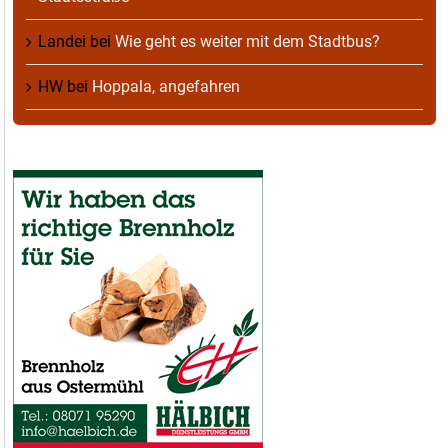
Landei
bei
Wie geht es weiter mit dem Stadtbus?
HW
bei
Hoppala, angefahren