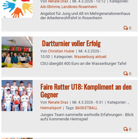
Von
Renate Drax
|
Mi. 4.3.2026 - 10:12
|
Kategorien:
Aib-Stimme
,
Landkreis Rosenheim
Angebot für Jung und Alt im Mehrgenerationenhaus
der Arbeiterwohlfahrt in Rosenheim
0
Dartturnier voller Erfolg
Von
Christian Huber
|
Mi. 4.3.2026 -
10:00
|
Kategorien:
Wasserburg aktuell
CSU übergibt 400 Euro an die Wasserburger Tafel
0
Faire Rotter U18: Kompliment an den
Gegner
Von
Renate Drax
|
Mi. 4.3.2026 - 9:31
|
Kategorien:
.
,
Heimatsport
|
Tags:
BASKETBALL
Junges Team sammelte wertvolle Erfahrungen - Blick
aufs kommende Heimspiel
0