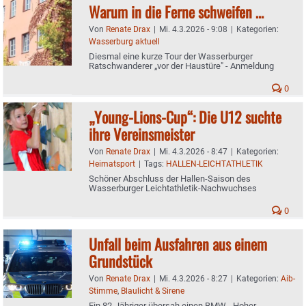
Warum in die Ferne schweifen …
Von
Renate Drax
|
Mi. 4.3.2026 - 9:08
|
Kategorien:
Wasserburg aktuell
Diesmal eine kurze Tour der Wasserburger
Ratschwanderer „vor der Haustüre" - Anmeldung
0
„Young-Lions-Cup“: Die U12 suchte
ihre Vereinsmeister
Von
Renate Drax
|
Mi. 4.3.2026 - 8:47
|
Kategorien:
Heimatsport
|
Tags:
HALLEN-LEICHTATHLETIK
Schöner Abschluss der Hallen-Saison des
Wasserburger Leichtathletik-Nachwuchses
0
Unfall beim Ausfahren aus einem
Grundstück
Von
Renate Drax
|
Mi. 4.3.2026 - 8:27
|
Kategorien:
Aib-
Stimme
,
Blaulicht & Sirene
Ein 82-Jähriger übersah einen BMW - Hoher