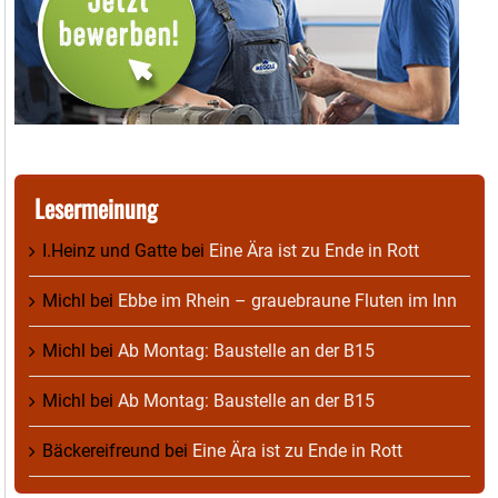
Lesermeinung
I.Heinz und Gatte
bei
Eine Ära ist zu Ende in Rott
Michl
bei
Ebbe im Rhein – grauebraune Fluten im Inn
Michl
bei
Ab Montag: Baustelle an der B15
Michl
bei
Ab Montag: Baustelle an der B15
Bäckereifreund
bei
Eine Ära ist zu Ende in Rott