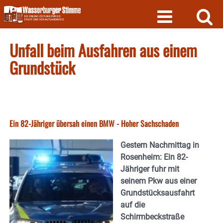
Skip
to
content
Unfall beim Ausfahren aus einem
Grundstück
Ein 82-Jähriger übersah einen BMW - Hoher Sachschaden
Gestern Nachmittag in
Rosenheim: Ein 82-
Jähriger fuhr mit
seinem Pkw aus einer
Grundstücksausfahrt
auf die
Schirmbeckstraße