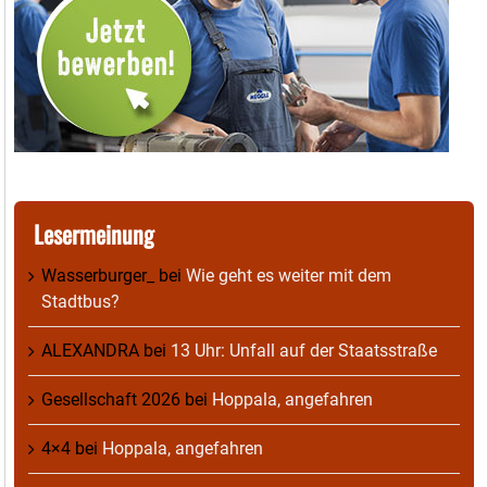
Lesermeinung
Wasserburger_
bei
Wie geht es weiter mit dem
Stadtbus?
ALEXANDRA
bei
13 Uhr: Unfall auf der Staatsstraße
Gesellschaft 2026
bei
Hoppala, angefahren
4×4
bei
Hoppala, angefahren