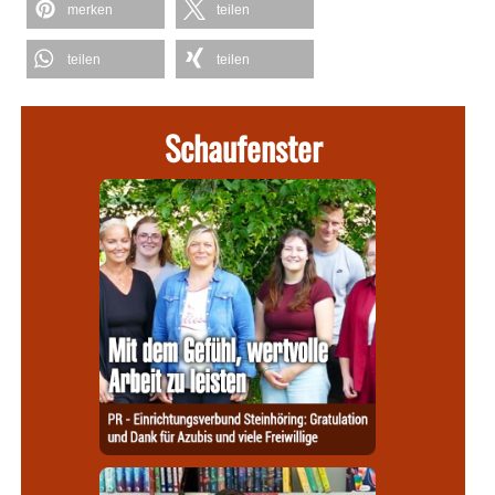
merken
teilen
teilen
teilen
Schaufenster