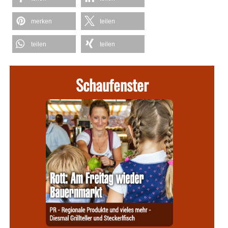
merken
teilen
teilen
teilen
Schaufenster