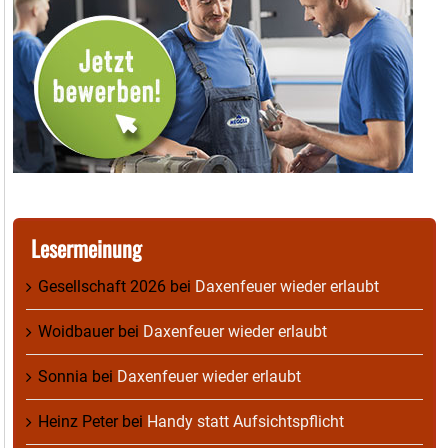
Lesermeinung
Gesellschaft 2026
bei
Daxenfeuer wieder erlaubt
Woidbauer
bei
Daxenfeuer wieder erlaubt
Sonnia
bei
Daxenfeuer wieder erlaubt
Heinz Peter
bei
Handy statt Aufsichtspflicht