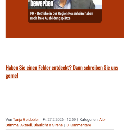
Haben Sie einen Fehler entdeckt? Dann schreiben Sie uns
gerne!
Von
Tanja Geidobler
|
Fr. 27.2.2026 - 12:59
|
Kategorien:
Aib-
Stimme
,
Aktuell
,
Blaulicht & Sirene
|
0 Kommentare