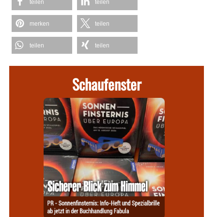
teilen
teilen
merken
teilen
teilen
teilen
Schaufenster