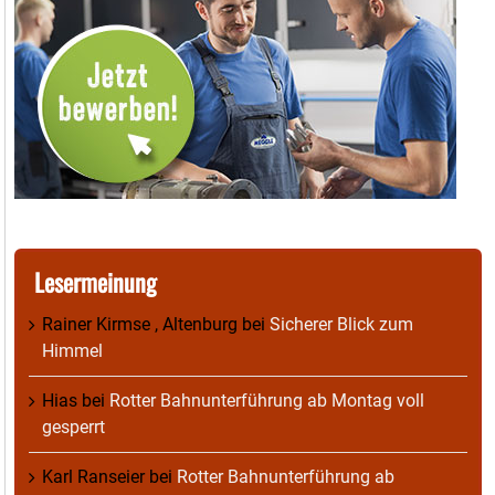
Lesermeinung
Rainer Kirmse , Altenburg
bei
Sicherer Blick zum
Himmel
Hias
bei
Rotter Bahnunterführung ab Montag voll
gesperrt
Karl Ranseier
bei
Rotter Bahnunterführung ab