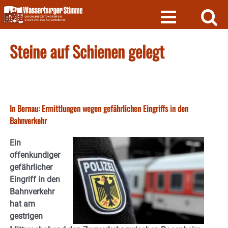
Skip
to
content
Steine auf Schienen gelegt
In Bernau: Ermittlungen wegen gefährlichen Eingriffs in den
Bahnverkehr
Ein
offenkundiger
gefährlicher
Eingriff in den
Bahnverkehr
hat am
gestrigen