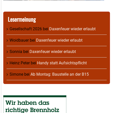
Lesermeinung
Gesellschaft 2026
bei
Daxenfeuer wieder erlaubt
Woidbauer
bei
Daxenfeuer wieder erlaubt
Sonnia
bei
Daxenfeuer wieder erlaubt
Heinz Peter
bei
Handy statt Aufsichtspflicht
Simone
bei
Ab Montag: Baustelle an der B15