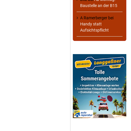
Baustelle an der B15
A Ramerberger
bei
Handy statt
Aufsichtspflicht