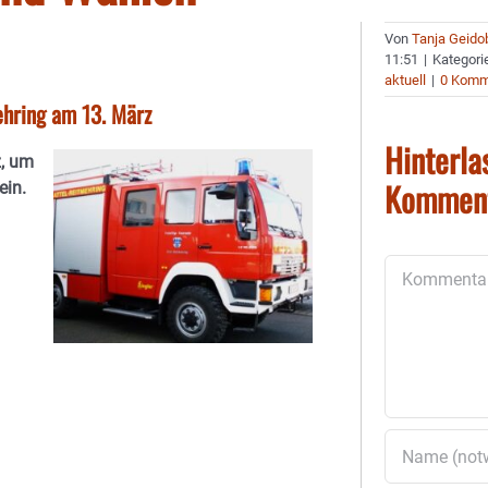
Von
Tanja Geido
11:51
|
Kategori
aktuell
|
0 Komm
hring am 13. März
Hinterla
z, um
Kommen
ein.
Kommentar