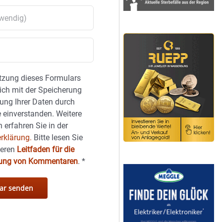
tzung dieses Formulars
sich mit der Speicherung
ung Ihrer Daten durch
 einverstanden. Weitere
 erfahren Sie in der
rklärung.
Bitte lesen Sie
seren
Leitfaden für die
hung von Kommentaren
.
*