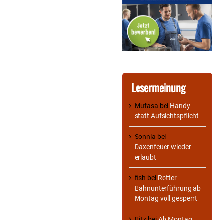
Lesermeinung
Mufasa
bei
Handy
statt Aufsichtspflicht
Sonnia
bei
Daxenfeuer wieder
erlaubt
fish
bei
Rotter
Bahnunterführung ab
Montag voll gesperrt
Bitz
bei
Ab Montag: