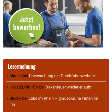
Lesermeinung
Marlen
bei
Überwachung der Durchfahrtsverbote
HAUBELINCHEN
bei
Daxenfeuer wieder erlaubt
Blocky
bei
Ebbe im Rhein – grauebraune Fluten im
Inn