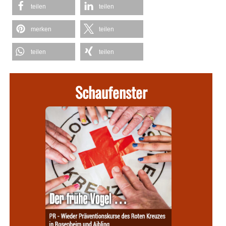
teilen
teilen
merken
teilen
teilen
teilen
Schaufenster