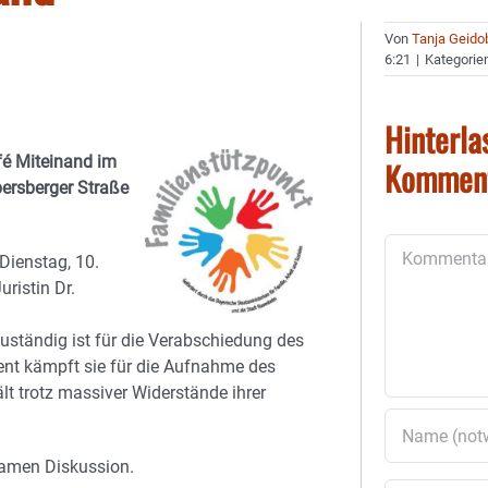
Von
Tanja Geido
6:21
|
Kategorie
Hinterla
fé Miteinand im
Kommen
ersberger Straße
Kommentar
Dienstag, 10.
ristin Dr.
ständig ist für die Verabschiedung des
nt kämpft sie für die Aufnahme des
lt trotz massiver Widerstände ihrer
samen Diskussion.