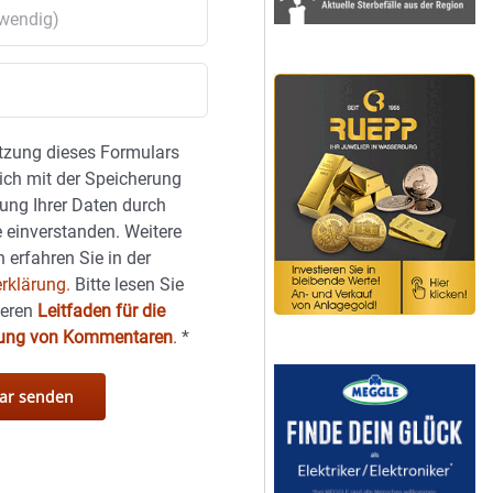
tzung dieses Formulars
sich mit der Speicherung
ung Ihrer Daten durch
 einverstanden. Weitere
 erfahren Sie in der
rklärung.
Bitte lesen Sie
seren
Leitfaden für die
hung von Kommentaren
.
*