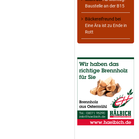
Baustelle an der B15
Bäckereifreund
bei
Eine Ära ist zu Ende in
Rott