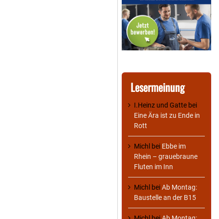
Lesermeinung
I.Heinz und Gatte
bei
Eine Ära ist zu Ende in
Rott
Michl
bei
Ebbe im
Rhein – grauebraune
Fluten im Inn
Michl
bei
Ab Montag:
Baustelle an der B15
Michl
bei
Ab Montag: