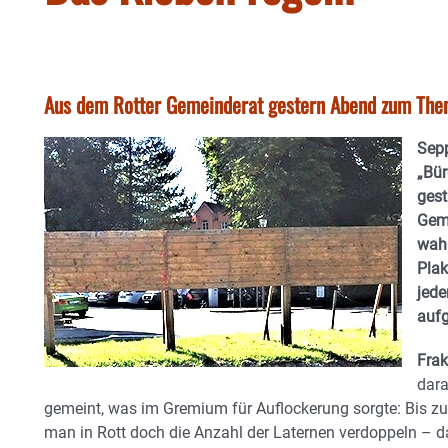
Aus dem Rotter Gemeinderat gestern Abend zum Them
Sepp
„Bür
gest
Geme
wahr
Plak
jede
aufg
Frak
dara
gemeint, was im Gremium für Auflockerung sorgte: Bis z
man in Rott doch die Anzahl der Laternen verdoppeln – d