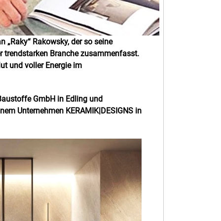
an „Raky“ Rakowsky, der so seine
ner trendstarken Branche zusammenfasst.
ut und voller Energie im
 Baustoffe GmbH in Edling und
t seinem Unternehmen KERAMIK|DESIGNS in