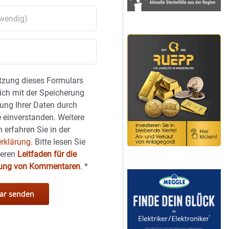
tzung dieses Formulars
sich mit der Speicherung
ung Ihrer Daten durch
 einverstanden. Weitere
 erfahren Sie in der
rklärung.
Bitte lesen Sie
seren
Leitfaden für die
hung von Kommentaren
.
*