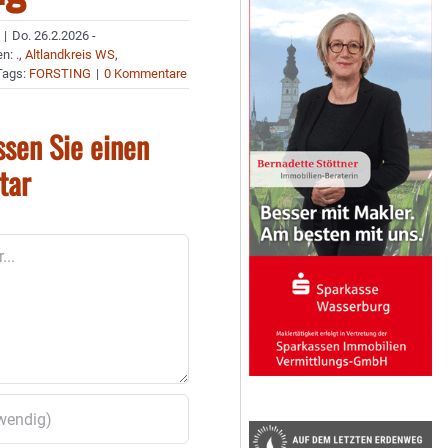
|
Do. 26.2.2026 -
en:
.
,
Altlandkreis WS
,
Tags:
FORSTING
|
0 Kommentare
ssen Sie einen
tar