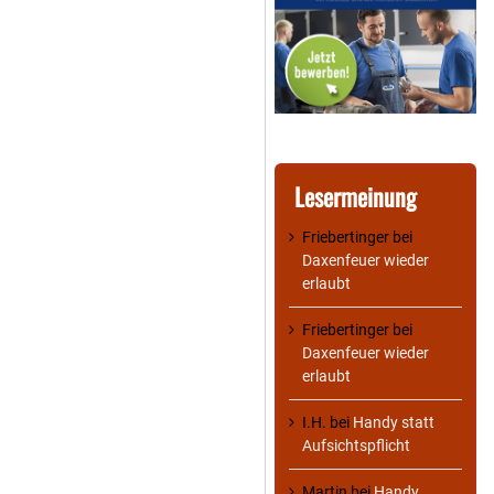
Lesermeinung
Friebertinger
bei
Daxenfeuer wieder
erlaubt
Friebertinger
bei
Daxenfeuer wieder
erlaubt
I.H.
bei
Handy statt
Aufsichtspflicht
Martin
bei
Handy