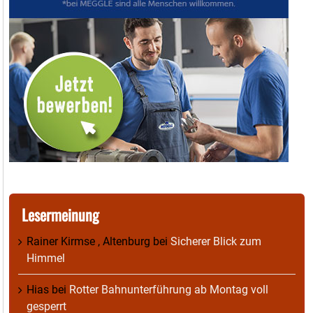
Lesermeinung
Rainer Kirmse , Altenburg
bei
Sicherer Blick zum
Himmel
Hias
bei
Rotter Bahnunterführung ab Montag voll
gesperrt