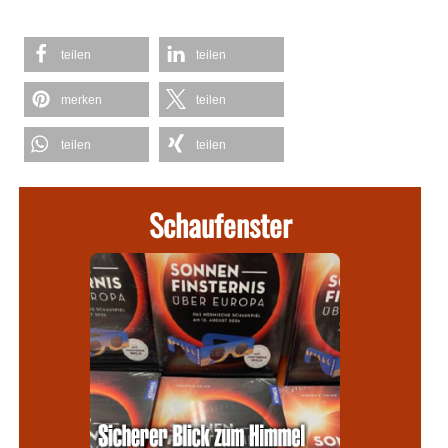
teilen
teilen
merken
teilen
teilen
teilen
Schaufenster