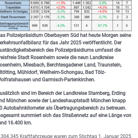
as Polizeipräsidium Oberbayern Süd hat heute Morgen seine
erkehrsunfallbilanz für das Jahr 2025 veröffentlicht. Der
uständigkeitsbereich des Polizeipräsidiums umfasst die
reisfreie Stadt Rosenheim sowie die neun Landkreise
osenheim, Miesbach, Berchtesgadener Land, Traunstein,
ltötting, Mühldorf, Weilheim-Schongau, Bad Tölz-
olfratshausen und Garmisch-Partenkirchen.
usätzlich sind im Bereich der Landkreise Starnberg, Erding
nd München sowie der Landeshauptstadt München knapp
0 Autobahnkilometer als Übertragungsbereich zu betreuen.
nsgesamt summiert sich das Straßennetz auf eine Länge von
und 16.400 km.
.304.345 Kraftfahrzeuge waren zum Stichtag 1. Januar 2025