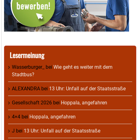
Lesermeinung
Wasserburger_
bei
Wie geht es weiter mit dem
Stadtbus?
ALEXANDRA
bei
13 Uhr: Unfall auf der Staatsstraße
Gesellschaft 2026
bei
Hoppala, angefahren
4×4
bei
Hoppala, angefahren
J
bei
13 Uhr: Unfall auf der Staatsstraße