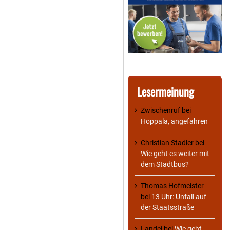
Lesermeinung
Zwischenruf
bei
Hoppala, angefahren
Christian Stadler
bei
Wie geht es weiter mit
dem Stadtbus?
Thomas Hofmeister
bei
13 Uhr: Unfall auf
der Staatsstraße
Landei
bei
Wie geht