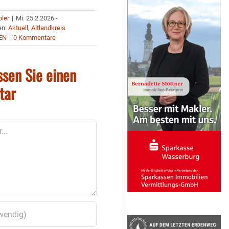
bler
|
Mi. 25.2.2026 -
en:
Aktuell
,
Altlandkreis
EN
|
0 Kommentare
ssen Sie einen
tar