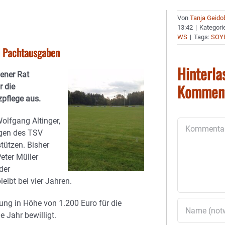
Von
Tanja Geido
13:42
|
Kategori
WS
|
Tags:
SOY
d Pachtausgaben
Hinterla
yener Rat
Kommen
r die
zpflege aus.
olfgang Altinger,
Kommentar
agen des TSV
tützen. Bisher
eter Müller
der
eibt bei vier Jahren.
ung in Höhe von 1.200 Euro für die
 Jahr bewilligt.