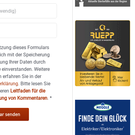
tzung dieses Formulars
sich mit der Speicherung
ung Ihrer Daten durch
 einverstanden. Weitere
 erfahren Sie in der
rklärung.
Bitte lesen Sie
seren
Leitfaden für die
hung von Kommentaren
.
*