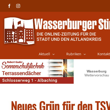
Skip
Facebook
Instagram
to
content
Aktuell
Rubriken
Kontakt
Neues Grün für den TS