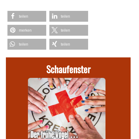
teilen
teilen
merken
teilen
teilen
teilen
Schaufenster