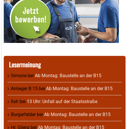
Lesermeinung
Simone
bei
Ab Montag: Baustelle an der B15
Anlieger B 15
bei
Ab Montag: Baustelle an der B15
fish
bei
13 Uhr: Unfall auf der Staatsstraße
Burgerfelder
bei
Ab Montag: Baustelle an der B15
Hr. Gilera
bei
Ab Montag: Baustelle an der B15