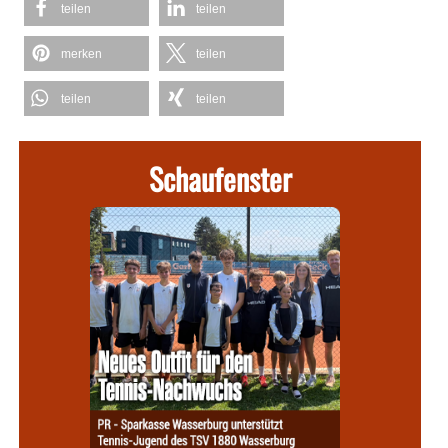
teilen
teilen
merken
teilen
teilen
teilen
Schaufenster