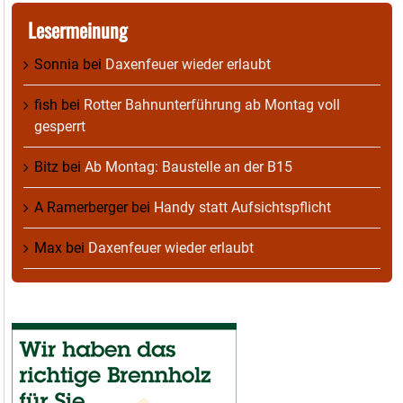
Lesermeinung
Sonnia
bei
Daxenfeuer wieder erlaubt
fish
bei
Rotter Bahnunterführung ab Montag voll
gesperrt
Bitz
bei
Ab Montag: Baustelle an der B15
A Ramerberger
bei
Handy statt Aufsichtspflicht
Max
bei
Daxenfeuer wieder erlaubt