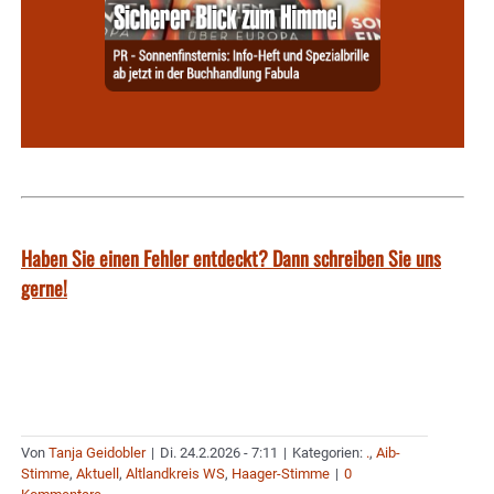
Haben Sie einen Fehler entdeckt? Dann schreiben Sie uns
gerne!
Von
Tanja Geidobler
|
Di. 24.2.2026 - 7:11
|
Kategorien:
.
,
Aib-
Stimme
,
Aktuell
,
Altlandkreis WS
,
Haager-Stimme
|
0