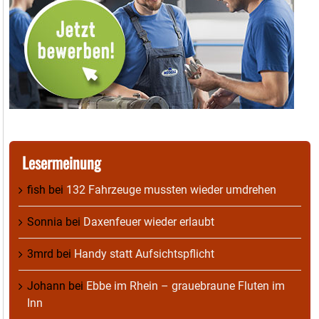
Lesermeinung
fish
bei
132 Fahrzeuge mussten wieder umdrehen
Sonnia
bei
Daxenfeuer wieder erlaubt
3mrd
bei
Handy statt Aufsichtspflicht
Johann
bei
Ebbe im Rhein – grauebraune Fluten im
Inn