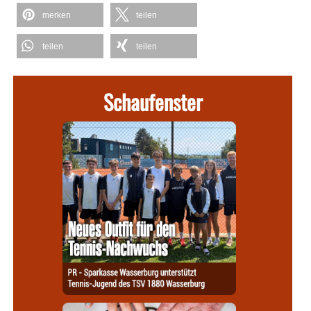
merken
teilen
teilen
teilen
Schaufenster