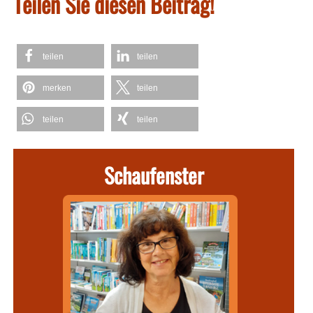
Teilen Sie diesen Beitrag!
teilen
teilen
merken
teilen
teilen
teilen
Schaufenster