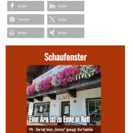
teilen
teilen
merken
teilen
teilen
teilen
Schaufenster