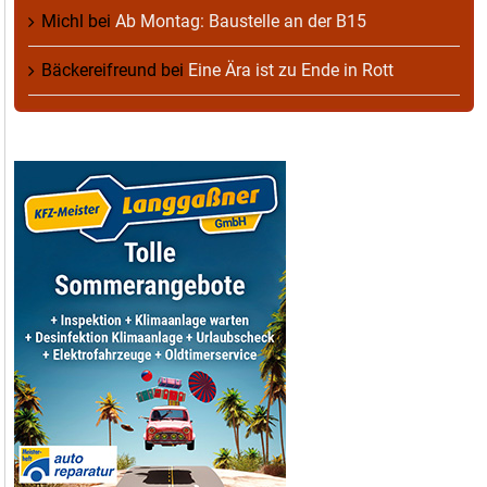
Michl
bei
Ab Montag: Baustelle an der B15
Bäckereifreund
bei
Eine Ära ist zu Ende in Rott