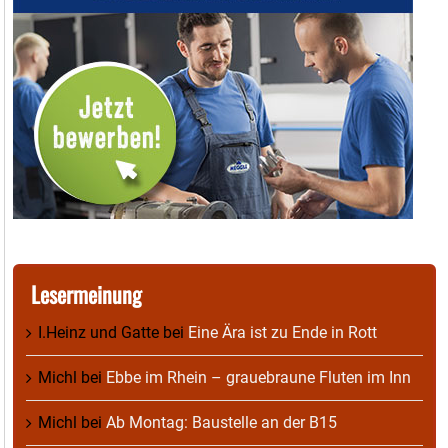
Lesermeinung
I.Heinz und Gatte
bei
Eine Ära ist zu Ende in Rott
Michl
bei
Ebbe im Rhein – grauebraune Fluten im Inn
Michl
bei
Ab Montag: Baustelle an der B15