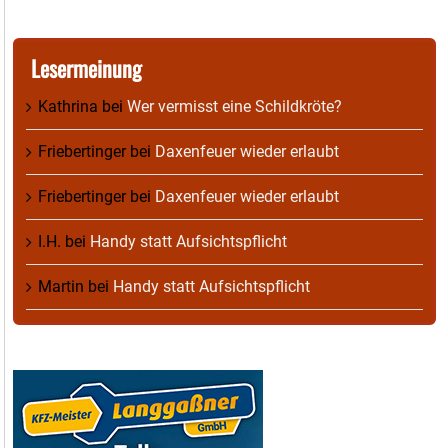
Lesermeinung
Kathrina
bei
Wer vermisst eine Schildkröte?
Friebertinger
bei
Daxenfeuer wieder erlaubt
Friebertinger
bei
Daxenfeuer wieder erlaubt
I.H.
bei
Handy statt Aufsichtspflicht
Martin
bei
Handy statt Aufsichtspflicht