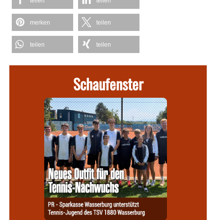
teilen
teilen
merken
teilen
teilen
teilen
Schaufenster