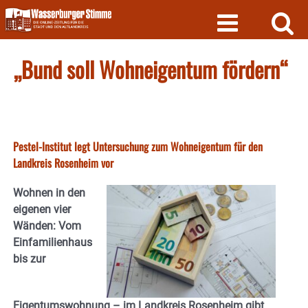
Skip
to
content
„Bund soll Wohneigentum fördern“
Pestel-Institut legt Untersuchung zum Wohneigentum für den
Landkreis Rosenheim vor
Wohnen in den
eigenen vier
Wänden: Vom
Einfamilienhaus
bis zur
Eigentumswohnung – im Landkreis Rosenheim gibt