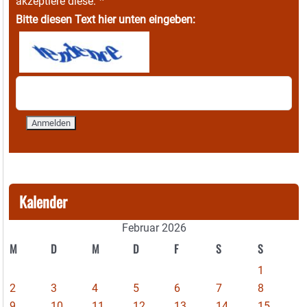
*
akzeptiere diese.
Bitte diesen Text hier unten eingeben:
Kalender
Februar 2026
M
D
M
D
F
S
S
1
2
3
4
5
6
7
8
9
10
11
12
13
14
15