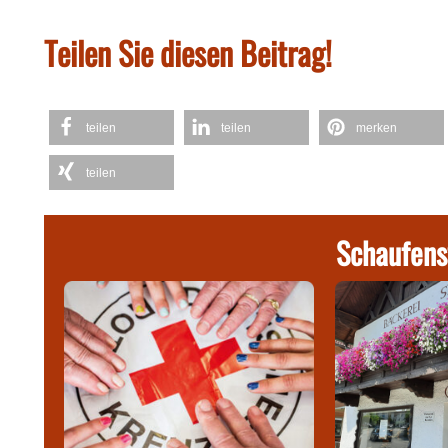
Teilen Sie diesen Beitrag!
teilen
teilen
merken
teilen
Schaufens