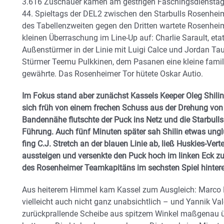
3.616 Zuschauer kamen am gestrigen Faschingsdienstag 
44. Spieltags der DEL2 zwischen den Starbulls Rosenhei
des Tabellenzweiten gegen den Dritten wartete Rosenhei
kleinen Überraschung im Line-Up auf: Charlie Sarault, et
Außenstürmer in der Linie mit Luigi Calce und Jordan Tau
Stürmer Teemu Pulkkinen, dem Pasanen eine kleine famili
gewährte. Das Rosenheimer Tor hütete Oskar Autio.
Im Fokus stand aber zunächst Kassels Keeper Oleg Shilin
sich früh von einem frechen Schuss aus der Drehung von 
Bandennähe flutschte der Puck ins Netz und die Starbul
Führung. Auch fünf Minuten später sah Shilin etwas ungl
fing C.J. Stretch an der blauen Linie ab, ließ Huskies-Ve
aussteigen und versenkte den Puck hoch im linken Eck zum
des Rosenheimer Teamkapitäns im sechsten Spiel hinter
Aus heiterem Himmel kam Kassel zum Ausgleich: Marco Mü
vielleicht auch nicht ganz unabsichtlich – und Yannik Val
zurückprallende Scheibe aus spitzem Winkel maßgenau über