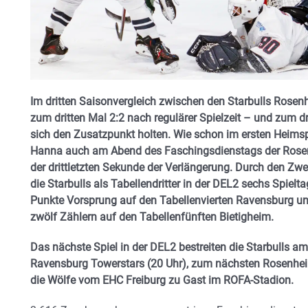
Im dritten Saisonvergleich zwischen den Starbulls Rosen
zum dritten Mal 2:2 nach regulärer Spielzeit – und zum d
sich den Zusatzpunkt holten. Wie schon im ersten Heims
Hanna auch am Abend des Faschingsdienstags der Rosen
der drittletzten Sekunde der Verlängerung. Durch den Zw
die Starbulls als Tabellendritter in der DEL2 sechs Spie
Punkte Vorsprung auf den Tabellenvierten Ravensburg und
zwölf Zählern auf den Tabellenfünften Bietigheim.
Das nächste Spiel in der DEL2 bestreiten die Starbulls 
Ravensburg Towerstars (20 Uhr), zum nächsten Rosenhe
die Wölfe vom EHC Freiburg zu Gast im ROFA-Stadion.