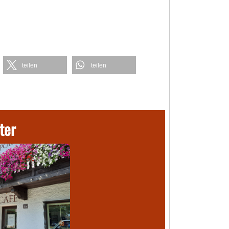
teilen
teilen
ter