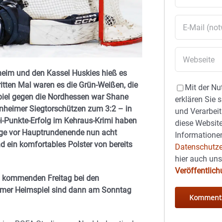
heim und den Kassel Huskies hieß es
ritten Mal waren es die Grün-Weißen, die
Mit der Nu
piel gegen die Nordhessen war Shane
erklären Sie 
heimer Siegtorschützen zum 3:2 – in
und Verarbeit
ei-Punkte-Erfolg im Kehraus-Krimi haben
diese Website
ltage vor Hauptrundenende nun acht
Informationen
 ein komfortables Polster von bereits
Datenschutze
hier auch un
Veröffentlic
am kommenden Freitag bei den
imer Heimspiel sind dann am Sonntag