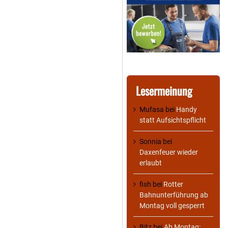
Lesermeinung
Mufasa
bei
Handy
statt Aufsichtspflicht
Sonnia
bei
Daxenfeuer wieder
erlaubt
fish
bei
Rotter
Bahnunterführung ab
Montag voll gesperrt
Bitz
bei
Ab Montag: