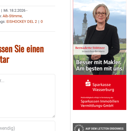
|
Mi. 18.2.2026 -
n:
Aib-Stimme
,
ags:
EISHOCKEY DEL 2
|
0
ssen Sie einen
tar