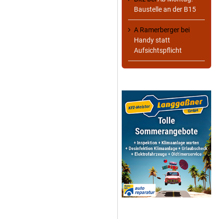
Baustelle an der B15
A Ramerberger
bei
Handy statt
Aufsichtspflicht