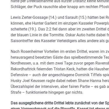
hatte per Direktabnahme aus kurzer Distanz keine Minut
Schläger, der Puck rauschte aber knapp am rechten Pfost
Lewis Zerter-Gossage (14.) und Sarault (15.) hätten bei 
können, ehe Hunter Garlent im einzigen Kasseler Power
scheiterte (19.). Das 2:2 fiel dann aber im zweiten Dritt
der blauen Linie in die Tormitte. Oskar Autio hatte dabei 
Saisontreffer des Kasseler Verteidigers alles andere als gu
Nach Rosenheimer Vorteilen im ersten Drittel, waren im zw
herausragend besetzten Gäste das spielbestimmende Tea
Nordhessen, u.a. mit dem zwei Tage zuvor gegen Ravens
Rekordhattrick feiernden Tristan Keck, hatten die Hausher
Defensive – auch der angeschlagene Dominik Tiffels spiel
Husky Joel Keussen ragte dabei neben Shane Hanna hera
Überzahlspiel der intensiven, aber fairen Partie – es gab a
Strafe – funktionierte hingegen gar nichts.
Das ausgeglichene dritte Drittel lebte zunächst von der 
einen Vorgeschmack auf die Playoffs. Kassel tat etwas me