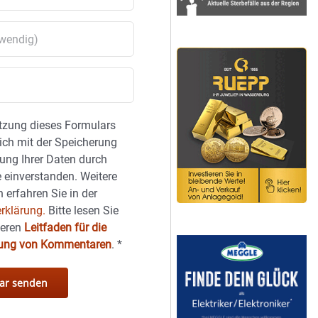
tzung dieses Formulars
sich mit der Speicherung
ung Ihrer Daten durch
 einverstanden. Weitere
 erfahren Sie in der
rklärung.
Bitte lesen Sie
seren
Leitfaden für die
hung von Kommentaren
.
*