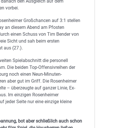
e danach den Ausgleich auf dem
en vorbei.
Rosenheimer Großchancen auf 3:1 stellen
play an diesem Abend am Pfosten
el durch einen Schuss von Tim Bender von
freie Sicht und sah beim ersten
t aus (27.).
eiten Spielabschnitt die personell
m. Die beiden Top-Offensivreihen der
burg noch einen Neun-Minuten-
ren aber gut im Griff. Die Rosenheimer
te – überzeugte auf ganzer Linie, Ex-
us. Im einzigen Rosenheimer
uf jeder Seite nur eine einzige kleine
Spannung, bot aber schließlich auch schon
hr fürs Spiel, die Hausherren ließen