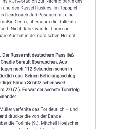
ins ROFA-Stadion zur Nachholpartie des
m und den Kassel Huskies. Im Topspiel
ms Headcoach Jari Pasanen mit einer
atmäßig Center, übernahm die Rolle als
pert. Nicht dabei war der finnische
äre Auszeit in der nordischen Heimat
. Der Russe mit deutschem Pass ließ
Charlie Sarault überraschen. Aus
ls lagen nach 112 Sekunden schon in
ücklich aus. Seinen Befreiungsschlag
rteidiger Simon Schütz sehenswert
 2:0 (7.). Es war der sechste Torerfolg
einander.
ller verfehlte das Tor deutlich – und
enti drückte die von der Bande
 die Torlinie (9.). Mitchell Hoelscher