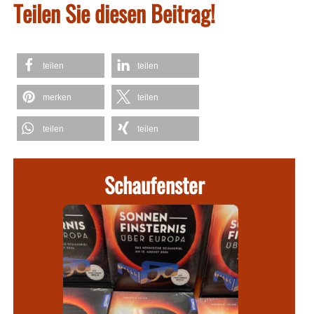
Teilen Sie diesen Beitrag!
teilen
teilen
merken
teilen
teilen
teilen
Schaufenster