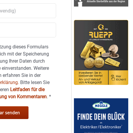
tzung dieses Formulars
sich mit der Speicherung
ung Ihrer Daten durch
 einverstanden. Weitere
 erfahren Sie in der
rklärung.
Bitte lesen Sie
seren
Leitfaden für die
hung von Kommentaren
.
*