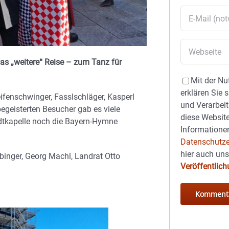
was „weitere“ Reise – zum Tanz für
Mit der Nu
erklären Sie 
ifenschwinger, Fasslschläger, Kasperl
und Verarbeit
egeisterten Besucher gab es viele
diese Website
dtkapelle noch die Bayern-Hymne
Informationen
Datenschutze
hier auch un
ibinger, Georg Machl, Landrat Otto
Veröffentlic