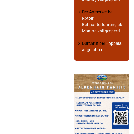
Der Anmerker
bei
Rotter
Bahnunterführung ab
Montag voll gesperrt
Durchruf
bei
Hoppala,
angefahren