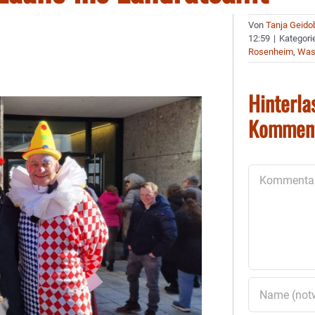
Von
Tanja Geido
12:59
|
Kategori
Rosenheim
,
Wass
Hinterla
Kommen
Kommentar