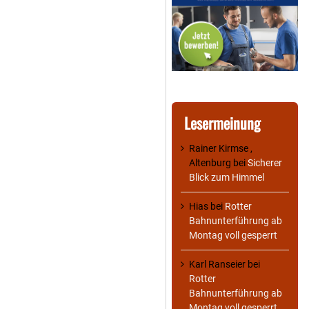
Lesermeinung
Rainer Kirmse ,
Altenburg
bei
Sicherer
Blick zum Himmel
Hias
bei
Rotter
Bahnunterführung ab
Montag voll gesperrt
Karl Ranseier
bei
Rotter
Bahnunterführung ab
Montag voll gesperrt