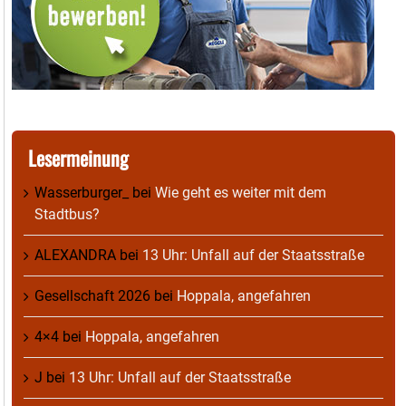
Lesermeinung
Wasserburger_
bei
Wie geht es weiter mit dem
Stadtbus?
ALEXANDRA
bei
13 Uhr: Unfall auf der Staatsstraße
Gesellschaft 2026
bei
Hoppala, angefahren
4×4
bei
Hoppala, angefahren
J
bei
13 Uhr: Unfall auf der Staatsstraße