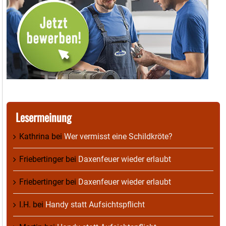
Lesermeinung
Kathrina
bei
Wer vermisst eine Schildkröte?
Friebertinger
bei
Daxenfeuer wieder erlaubt
Friebertinger
bei
Daxenfeuer wieder erlaubt
I.H.
bei
Handy statt Aufsichtspflicht