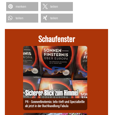
merken
teilen
teilen
teilen
Schaufenster