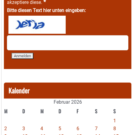
*
akzeptiere diese.
Bitte diesen Text hier unten eingeben:
Kalender
Februar 2026
M
D
M
D
F
S
S
1
2
3
4
5
6
7
8