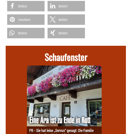
teilen
teilen
merken
teilen
teilen
teilen
Schaufenster