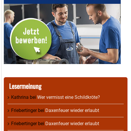
Lesermeinung
Kathrina
bei
Wer vermisst eine Schildkröte?
Friebertinger
bei
Daxenfeuer wieder erlaubt
Friebertinger
bei
Daxenfeuer wieder erlaubt