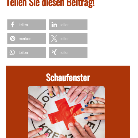
Teilen Sie diesen Beitrag!
teilen
teilen
merken
teilen
teilen
teilen
Schaufenster