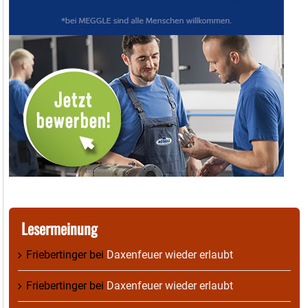
Lesermeinung
Friebertinger
bei
Daxenfeuer wieder erlaubt
Friebertinger
bei
Daxenfeuer wieder erlaubt