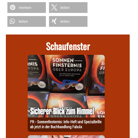
merken
teilen
teilen
teilen
Schaufenster