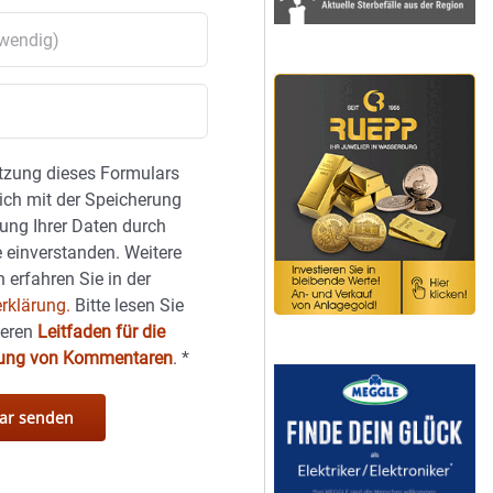
tzung dieses Formulars
sich mit der Speicherung
ung Ihrer Daten durch
 einverstanden. Weitere
 erfahren Sie in der
rklärung.
Bitte lesen Sie
seren
Leitfaden für die
hung von Kommentaren
.
*