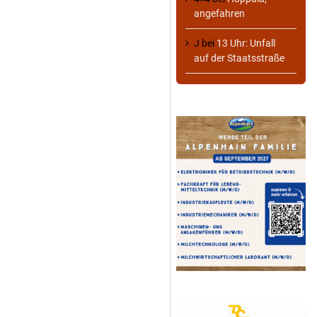
angefahren
J
bei
13 Uhr: Unfall
auf der Staatsstraße