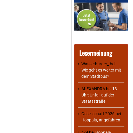
Lesermeinung
Wasserburger_
bei
Wie geht es weiter mit
dem Stadtbus?
ALEXANDRA
bei
13
Uhr: Unfall auf der
Staatsstraße
Gesellschaft 2026
bei
Hoppala, angefahren
4×4
bei
Hoppala,