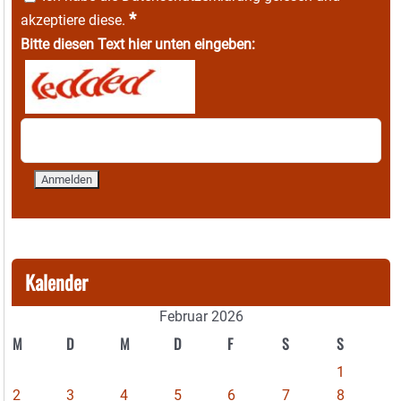
*
akzeptiere diese.
Bitte diesen Text hier unten eingeben:
Kalender
Februar 2026
M
D
M
D
F
S
S
1
2
3
4
5
6
7
8